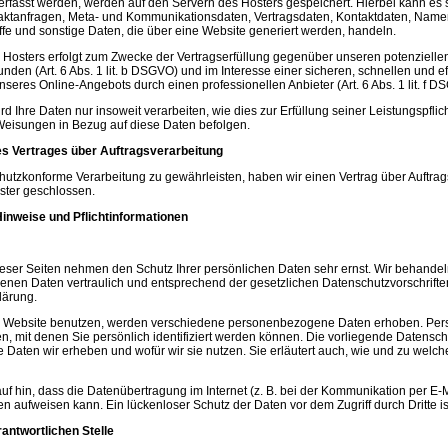
erfasst werden, werden auf den Servern des Hosters gespeichert. Hierbei kann es si
aktanfragen, Meta- und Kommunikationsdaten, Vertragsdaten, Kontaktdaten, Name
fe und sonstige Daten, die über eine Website generiert werden, handeln.
 Hosters erfolgt zum Zwecke der Vertragserfüllung gegenüber unseren potenzielle
den (Art. 6 Abs. 1 lit. b DSGVO) und im Interesse einer sicheren, schnellen und ef
unseres Online-Angebots durch einen professionellen Anbieter (Art. 6 Abs. 1 lit. f D
d Ihre Daten nur insoweit verarbeiten, wie dies zur Erfüllung seiner Leistungspflich
Weisungen in Bezug auf diese Daten befolgen.
s Vertrages über Auftragsverarbeitung
utzkonforme Verarbeitung zu gewährleisten, haben wir einen Vertrag über Auftra
ster geschlossen.
Hinweise und Pflichtinformationen
ieser Seiten nehmen den Schutz Ihrer persönlichen Daten sehr ernst. Wir behandel
nen Daten vertraulich und entsprechend der gesetzlichen Datenschutzvorschrifte
lärung.
 Website benutzen, werden verschiedene personenbezogene Daten erhoben. P
n, mit denen Sie persönlich identifiziert werden können. Die vorliegende Datensc
he Daten wir erheben und wofür wir sie nutzen. Sie erläutert auch, wie und zu wel
uf hin, dass die Datenübertragung im Internet (z. B. bei der Kommunikation per E-M
en aufweisen kann. Ein lückenloser Schutz der Daten vor dem Zugriff durch Dritte is
antwortlichen Stelle