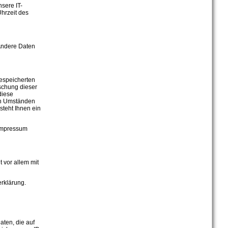
sere IT-
Uhrzeit des
 Andere Daten
gespeicherten
schung dieser
diese
ten Umständen
teht Ihnen ein
 Impressum
 vor allem mit
erklärung.
aten, die auf