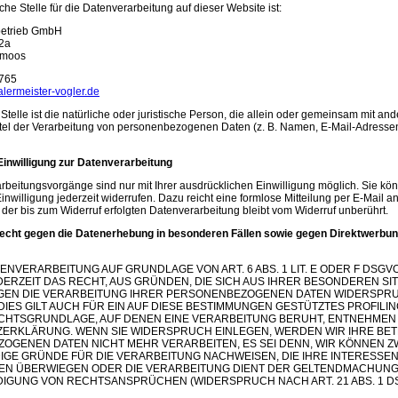
che Stelle für die Datenverarbeitung auf dieser Website ist:
betrieb GmbH
32a
gmoos
1765
lermeister-vogler.de
Stelle ist die natürliche oder juristische Person, die allein oder gemeinsam mit an
tel der Verarbeitung von personenbezogenen Daten (z. B. Namen, E-Mail-Adressen
Einwilligung zur Datenverarbeitung
rbeitungsvorgänge sind nur mit Ihrer ausdrücklichen Einwilligung möglich. Sie kö
 Einwilligung jederzeit widerrufen. Dazu reicht eine formlose Mitteilung per E-Mail a
der bis zum Widerruf erfolgten Datenverarbeitung bleibt vom Widerruf unberührt.
cht gegen die Datenerhebung in besonderen Fällen sowie gegen Direktwerbung
ENVERARBEITUNG AUF GRUNDLAGE VON ART. 6 ABS. 1 LIT. E ODER F DSGV
DERZEIT DAS RECHT, AUS GRÜNDEN, DIE SICH AUS IHRER BESONDEREN SI
GEN DIE VERARBEITUNG IHRER PERSONENBEZOGENEN DATEN WIDERSPR
DIES GILT AUCH FÜR EIN AUF DIESE BESTIMMUNGEN GESTÜTZTES PROFILING
ECHTSGRUNDLAGE, AUF DENEN EINE VERARBEITUNG BERUHT, ENTNEHMEN 
ERKLÄRUNG. WENN SIE WIDERSPRUCH EINLEGEN, WERDEN WIR IHRE BE
OGENEN DATEN NICHT MEHR VERARBEITEN, ES SEI DENN, WIR KÖNNEN 
GE GRÜNDE FÜR DIE VERARBEITUNG NACHWEISEN, DIE IHRE INTERESSEN
TEN ÜBERWIEGEN ODER DIE VERARBEITUNG DIENT DER GELTENDMACHUN
DIGUNG VON RECHTSANSPRÜCHEN (WIDERSPRUCH NACH ART. 21 ABS. 1 D