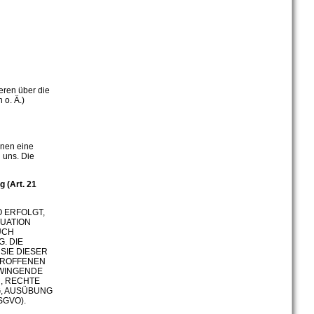
deren über die
 o. Ä.)
nnen eine
n uns. Die
 (Art. 21
O ERFOLGT,
TUATION
UCH
. DIE
SIE DIESER
TROFFENEN
ZWINGENDE
, RECHTE
G, AUSÜBUNG
SGVO).