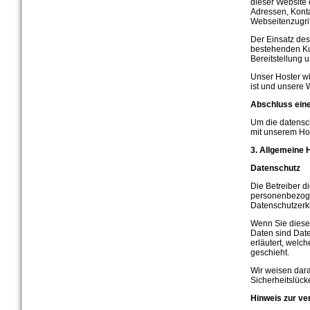
dieser Website 
Adressen, Kont
Webseitenzugrif
Der Einsatz des
bestehenden Kun
Bereitstellung 
Unser Hoster wir
ist und unsere 
Abschluss eine
Um die datensch
mit unserem Ho
3. Allgemeine 
Datenschutz
Die Betreiber d
personenbezoge
Datenschutzerk
Wenn Sie diese
Daten sind Date
erläutert, welc
geschieht.
Wir weisen dara
Sicherheitslück
Hinweis zur ver