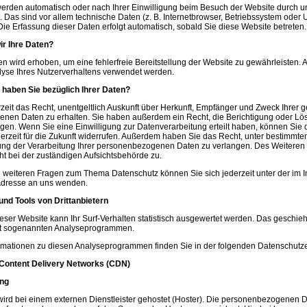
rden automatisch oder nach Ihrer Einwilligung beim Besuch der Website durch un
. Das sind vor allem technische Daten (z. B. Internetbrowser, Betriebssystem oder 
 Die Erfassung dieser Daten erfolgt automatisch, sobald Sie diese Website betreten.
ir Ihre Daten?
ten wird erhoben, um eine fehlerfreie Bereitstellung der Website zu gewährleisten.
lyse Ihres Nutzerverhaltens verwendet werden.
haben Sie bezüglich Ihrer Daten?
zeit das Recht, unentgeltlich Auskunft über Herkunft, Empfänger und Zweck Ihrer 
nen Daten zu erhalten. Sie haben außerdem ein Recht, die Berichtigung oder Lö
gen. Wenn Sie eine Einwilligung zur Datenverarbeitung erteilt haben, können Sie 
derzeit für die Zukunft widerrufen. Außerdem haben Sie das Recht, unter bestimm
ung der Verarbeitung Ihrer personenbezogenen Daten zu verlangen. Des Weiteren s
t bei der zuständigen Aufsichtsbehörde zu.
u weiteren Fragen zum Thema Datenschutz können Sie sich jederzeit unter der im
dresse an uns wenden.
und Tools von Drittanbietern
ser Website kann Ihr Surf-Verhalten statistisch ausgewertet werden. Das geschieht
t sogenannten Analyseprogrammen.
formationen zu diesen Analyseprogrammen finden Sie in der folgenden Datenschutz
 Content Delivery Networks (CDN)
ing
ird bei einem externen Dienstleister gehostet (Hoster). Die personenbezogenen D