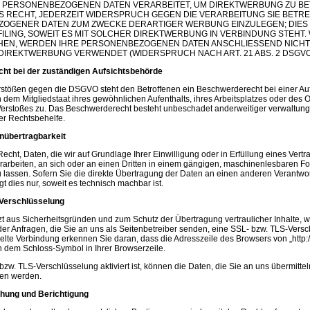
 PERSONENBEZOGENEN DATEN VERARBEITET, UM DIREKTWERBUNG ZU BET
AS RECHT, JEDERZEIT WIDERSPRUCH GEGEN DIE VERARBEITUNG SIE BETR
OGENER DATEN ZUM ZWECKE DERARTIGER WERBUNG EINZULEGEN; DIES 
ILING, SOWEIT ES MIT SOLCHER DIREKTWERBUNG IN VERBINDUNG STEHT.
EN, WERDEN IHRE PERSONENBEZOGENEN DATEN ANSCHLIESSEND NICHT
DIREKTWERBUNG VERWENDET (WIDERSPRUCH NACH ART. 21 ABS. 2 DSGVO
ht bei der zuständigen Aufsichtsbehörde
rstößen gegen die DSGVO steht den Betroffenen ein Beschwerderecht bei einer Au
 dem Mitgliedstaat ihres gewöhnlichen Aufenthalts, ihres Arbeitsplatzes oder des O
erstoßes zu. Das Beschwerderecht besteht unbeschadet anderweitiger verwaltungs
her Rechtsbehelfe.
nübertragbarkeit
echt, Daten, die wir auf Grundlage Ihrer Einwilligung oder in Erfüllung eines Vertr
erarbeiten, an sich oder an einen Dritten in einem gängigen, maschinenlesbaren F
lassen. Sofern Sie die direkte Übertragung der Daten an einen anderen Verantwor
gt dies nur, soweit es technisch machbar ist.
-Verschlüsselung
zt aus Sicherheitsgründen und zum Schutz der Übertragung vertraulicher Inhalte, w
er Anfragen, die Sie an uns als Seitenbetreiber senden, eine SSL- bzw. TLS-Versc
lte Verbindung erkennen Sie daran, dass die Adresszeile des Browsers von „http://“ 
 dem Schloss-Symbol in Ihrer Browserzeile.
zw. TLS-Verschlüsselung aktiviert ist, können die Daten, die Sie an uns übermittel
sen werden.
hung und Berichtigung