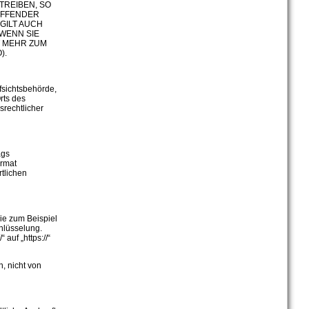
REIBEN, SO
EFFENDER
GILT AUCH
 WENN SIE
 MEHR ZUM
).
fsichtsbehörde,
rts des
rechtlicher
ags
ormat
tlichen
ie zum Beispiel
hlüsselung.
auf „https://“
n, nicht von