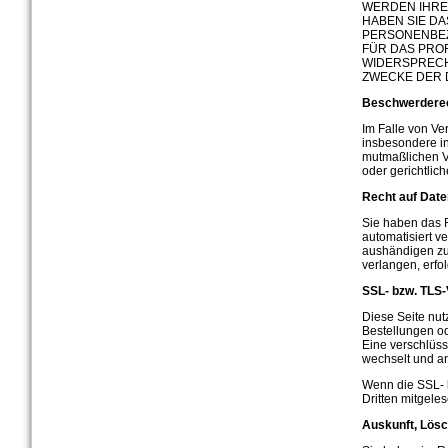
WERDEN IHRE
HABEN SIE D
PERSONENBEZ
FÜR DAS PROF
WIDERSPRECH
ZWECKE DER 
Beschwerderec
Im Falle von Ve
insbesondere in
mutmaßlichen V
oder gerichtlic
Recht auf Date
Sie haben das R
automatisiert v
aushändigen zu 
verlangen, erfol
SSL- bzw. TLS
Diese Seite nut
Bestellungen od
Eine verschlüsse
wechselt und an
Wenn die SSL- b
Dritten mitgele
Auskunft, Lösc