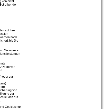
 von nicht
Betreiber der
ten auf Ihrem
ession-
s werden nach
chert, bis Sie
enn Sie unsere
ienstleistungen
mmte
 Anzeige von
en.
) oder zur
kums)
dere
eicherung von
lligung zur
chließlich auf
.
 und Cookies nur