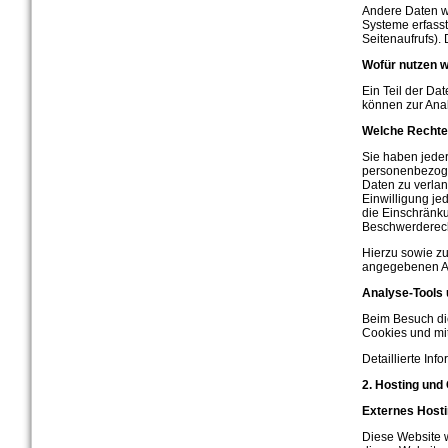
Andere Daten we
Systeme erfasst
Seitenaufrufs).
Wofür nutzen w
Ein Teil der Da
können zur Ana
Welche Rechte 
Sie haben jeder
personenbezoge
Daten zu verlan
Einwilligung je
die Einschränk
Beschwerderech
Hierzu sowie z
angegebenen A
Analyse-Tools 
Beim Besuch die
Cookies und mi
Detaillierte In
2. Hosting und
Externes Host
Diese Website w