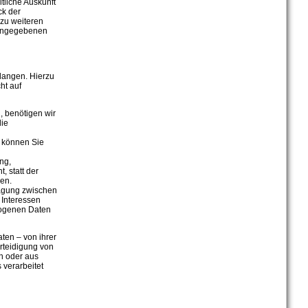
tliche Auskunft
ck der
 zu weiteren
 angegebenen
langen. Hierzu
ht auf
, benötigen wir
die
 können Sie
ng,
 statt der
en.
ägung zwischen
 Interessen
zogenen Daten
ten – von ihrer
rteidigung von
n oder aus
 verarbeitet