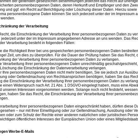
ahmen der geltenden gesetzlichen Bestimmungen jederzeit das Recht auf unentgel
eicherten personenbezogenen Daten, deren Herkunft und Empfänger und den Zwe
ng und ggf. ein Recht auf Berichtigung oder Löschung dieser Daten. Hierzu sowie
ma personenbezogene Daten können Sie sich jederzeit unter der im Impressum
 wenden.
chränkung der Verarbeitung
Recht, die Einschränkung der Verarbeitung Ihrer personenbezogenen Daten zu ver
h jederzeit unter der im Impressum angegebenen Adresse an uns wenden. Das Rec
er Verarbeitung besteht in folgenden Fällen:
 die Richtigkeit Ihrer bei uns gespeicherten personenbezogenen Daten bestreiten
egel Zeit, um dies zu überprüfen. Für die Dauer der Prüfung haben Sie das Recht, 
änkung der Verarbeitung Ihrer personenbezogenen Daten zu verlangen.
e Verarbeitung Ihrer personenbezogenen Daten unrechtmäßig geschah/geschieht,
r Löschung die Einschränkung der Datenverarbeitung verlangen.
r Ihre personenbezogenen Daten nicht mehr benötigen, Sie sie jedoch zur Ausübu
igung oder Geltendmachung von Rechtsansprüchen benötigen, haben Sie das Recht,
g die Einschränkung der Verarbeitung Ihrer personenbezogenen Daten zu verlang
e einen Widerspruch nach Art. 21 Abs. 1 DSGVO eingelegt haben, muss eine Abw
nd unseren Interessen vorgenommen werden. Solange noch nicht feststeht, wessen
gen, haben Sie das Recht, die Einschränkung der Verarbeitung Ihrer personenbe
ngen.
erarbeitung Ihrer personenbezogenen Daten eingeschränkt haben, dürfen diese Da
gesehen – nur mit Ihrer Einwilligung oder zur Geltendmachung, Ausübung oder Ve
n oder zum Schutz der Rechte einer anderen natürlichen oder juristischen Perso
ichtigen öffentlichen Interesses der Europäischen Union oder eines Mitgliedstaats
egen Werbe-E-Mails