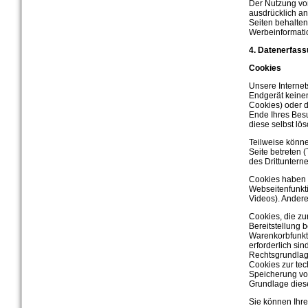
Der Nutzung vo
ausdrücklich an
Seiten behalten
Werbeinformati
4. Datenerfass
Cookies
Unsere Internet
Endgerät keine
Cookies) oder 
Ende Ihres Besu
diese selbst lö
Teilweise könn
Seite betreten 
des Drittuntern
Cookies haben 
Webseitenfunkti
Videos). Ander
Cookies, die z
Bereitstellung 
Warenkorbfunkt
erforderlich si
Rechtsgrundlage
Cookies zur tec
Speicherung von
Grundlage dieser
Sie können Ihre