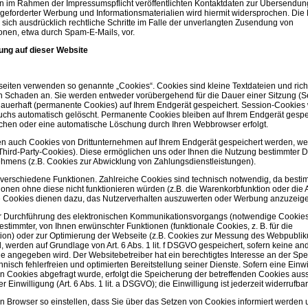
n im Rahmen der Impressumspflicht veröffentlichten Kontaktdaten zur Übersendung
geforderter Werbung und Informationsmaterialien wird hiermit widersprochen. Die 
 sich ausdrücklich rechtliche Schritte im Falle der unverlangten Zusendung von
onen, etwa durch Spam-E-Mails, vor.
ung auf dieser Website
seiten verwenden so genannte „Cookies“. Cookies sind kleine Textdateien und rich
n Schaden an. Sie werden entweder vorübergehend für die Dauer einer Sitzung (S
dauerhaft (permanente Cookies) auf Ihrem Endgerät gespeichert. Session-Cookie
chs automatisch gelöscht. Permanente Cookies bleiben auf Ihrem Endgerät gespei
schen oder eine automatische Löschung durch Ihren Webbrowser erfolgt.
en auch Cookies von Drittunternehmen auf Ihrem Endgerät gespeichert werden, w
(Third-Party-Cookies). Diese ermöglichen uns oder Ihnen die Nutzung bestimmter D
ehmens (z.B. Cookies zur Abwicklung von Zahlungsdienstleistungen).
verschiedene Funktionen. Zahlreiche Cookies sind technisch notwendig, da besti
onen ohne diese nicht funktionieren würden (z.B. die Warenkorbfunktion oder die
e Cookies dienen dazu, das Nutzerverhalten auszuwerten oder Werbung anzuzeig
ur Durchführung des elektronischen Kommunikationsvorgangs (notwendige Cookies
bestimmter, von Ihnen erwünschter Funktionen (funktionale Cookies, z. B. für die
ion) oder zur Optimierung der Webseite (z.B. Cookies zur Messung des Webpubli
nd, werden auf Grundlage von Art. 6 Abs. 1 lit. f DSGVO gespeichert, sofern keine an
 angegeben wird. Der Websitebetreiber hat ein berechtigtes Interesse an der Sp
hnisch fehlerfreien und optimierten Bereitstellung seiner Dienste. Sofern eine Einwi
 Cookies abgefragt wurde, erfolgt die Speicherung der betreffenden Cookies auss
 Einwilligung (Art. 6 Abs. 1 lit. a DSGVO); die Einwilligung ist jederzeit widerrufbar
n Browser so einstellen, dass Sie über das Setzen von Cookies informiert werden