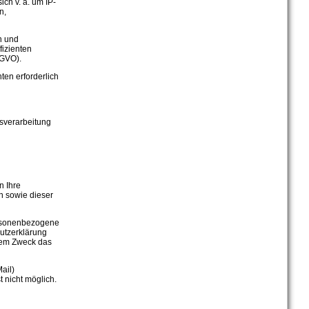
ch v. a. um IP-
n,
n und
fizienten
SGVO).
ten erforderlich
gsverarbeitung
n Ihre
n sowie dieser
ersonenbezogene
hutzerklärung
chem Zweck das
ail)
t nicht möglich.